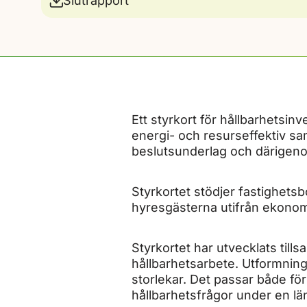
Slutrapport
Ett styrkort för hållbarhetsinve
energi- och resurseffektiv sam
beslutsunderlag och därigenom 
Styrkortet stödjer fastighets
hyresgästerna utifrån ekonomi
Styrkortet har utvecklats til
hållbarhetsarbete. Utformninge
storlekar. Det passar både fö
hållbarhetsfrågor under en län