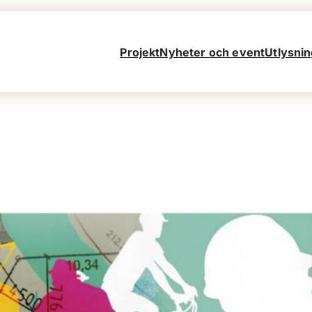
Projekt
Nyheter och event
Utlysnin