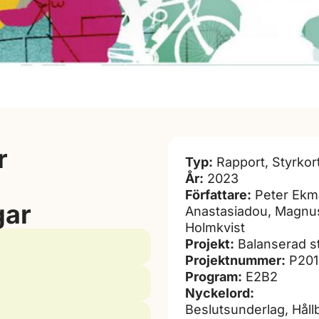
r
Typ:
Rapport, Styrkor
År:
2023
Författare:
Peter Ekma
gar
Anastasiadou, Magnus 
Holmkvist
Projekt:
Balanserad st
Projektnummer:
P201
Program:
E2B2
Nyckelord:
Beslutsunderlag, Håll