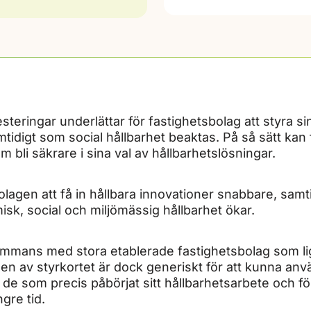
steringar underlättar för fastighetsbolag att styra sin 
tidigt som social hållbarhet beaktas. På så sätt kan
bli säkrare i sina val av hållbarhetslösningar.
bolagen att få in hållbara innovationer snabbare, s
sk, social och miljömässig hållbarhet ökar.
lsammans med stora etablerade fastighetsbolag som lig
n av styrkortet är dock generiskt för att kunna anvä
r de som precis påbörjat sitt hållbarhetsarbete och 
gre tid.