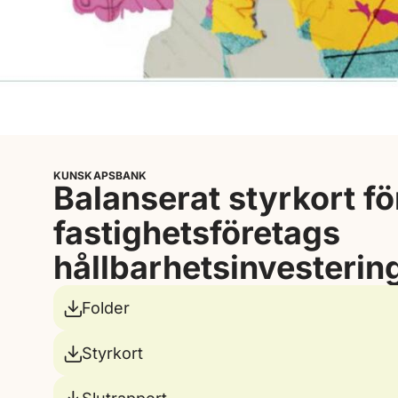
KUNSKAPSBANK
Balanserat styrkort fö
fastighetsföretags
hållbarhetsinvesterin
Folder
Styrkort