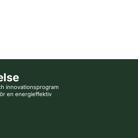
else
och innovationsprogram
r en energieffektiv