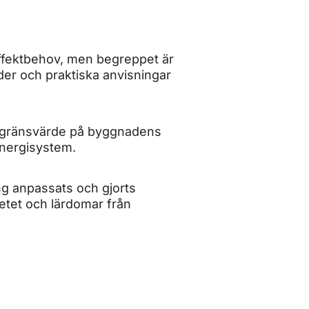
effektbehov, men begreppet är
der och praktiska anvisningar
målgränsvärde på byggnadens
 energisystem.
ng anpassats och gjorts
betet och lärdomar från