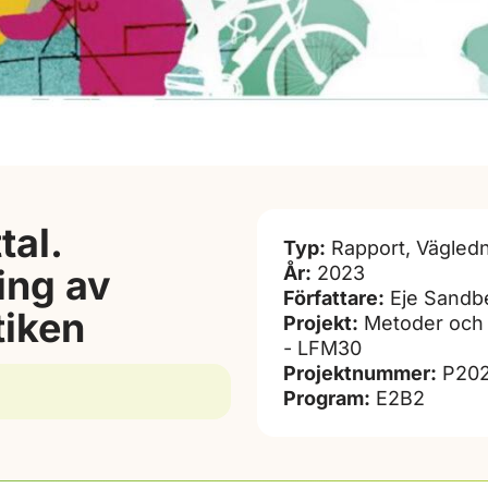
tal.
Typ:
Rapport, Vägled
ing av
År:
2023
Författare:
Eje Sandb
tiken
Projekt:
Metoder och a
- LFM30
Projektnummer:
P202
Program:
E2B2