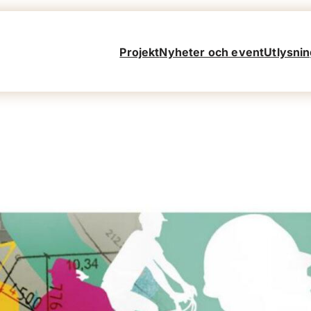
Projekt
Nyheter och event
Utlysnin