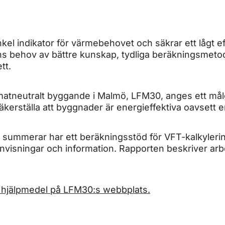
nkel indikator för värmebehovet och säkrar ett lågt 
finns behov av bättre kunskap, tydliga beräkningsmeto
tt.
klimatneutralt byggande i Malmö, LFM30, anges ett 
 säkerställa att byggnader är energieffektiva oavsett
t summerar har ett beräkningsstöd för VFT-kalkyleri
 anvisningar och information. Rapporten beskriver ar
h hjälpmedel på LFM30:s webbplats.